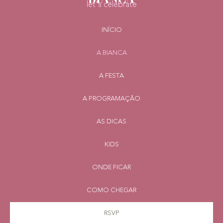
let's celebrate
INÍCIO
A BIANCA
A FESTA
A PROGRAMAÇÃO
AS DICAS
KIDS
ONDE FICAR
COMO CHEGAR
RSVP